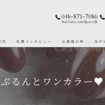
048-871-7086
Nail Salon Antellijan 大宮
案内
社員インタビュー
お客様の声
当サ
パラジ
an
シンプ
ぷるんとワンカラー♥️
ニュア
フィル
ブライ