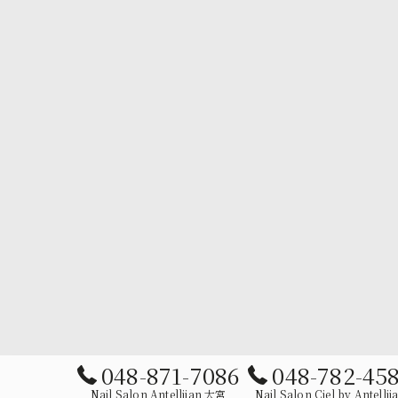
048-871-7086
048-782-45
Nail Salon Antellijan 大宮
Nail Salon Ciel by Antellij