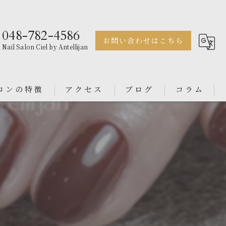
048-782-4586
お問い合わせはこちら
Nail Salon Ciel by Antellijan
ロンの特徴
アクセス
ブログ
コラム
ェル
Nail Salon Antellijan 大宮
ル
Nail Salon Ciel By Antellijan
ンス
イン
ダル