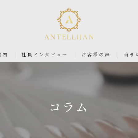
案内
社員インタビュー
お客様の声
当サ
パラジ
an
シンプ
コラム
ニュア
フィル
ブライ