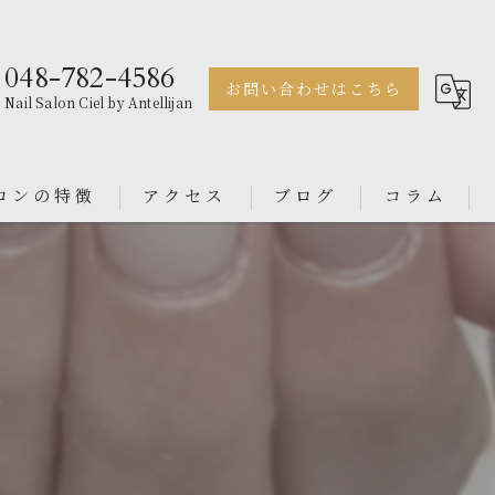
048-782-4586
お問い合わせはこちら
Nail Salon Ciel by Antellijan
ロンの特徴
アクセス
ブログ
コラム
ェル
Nail Salon Antellijan 大宮
ル
Nail Salon Ciel By Antellijan
ンス
イン
ダル