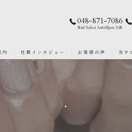
048-871-7086
Nail Salon Antellijan 大宮
案内
社員インタビュー
お客様の声
当サ
パラジ
an
シンプ
.
ニュア
フィル
ブライ