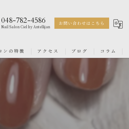
048-782-4586
お問い合わせはこちら
Nail Salon Ciel by Antellijan
ロンの特徴
アクセス
ブログ
コラム
ェル
Nail Salon Antellijan 大宮
ル
Nail Salon Ciel By Antellijan
ンス
イン
ダル