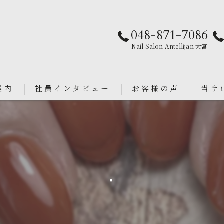
048-871-7086
Nail Salon Antellijan 大宮
案内
社員インタビュー
お客様の声
当サ
パラジ
an
シンプ
.
ニュア
フィル
ブライ