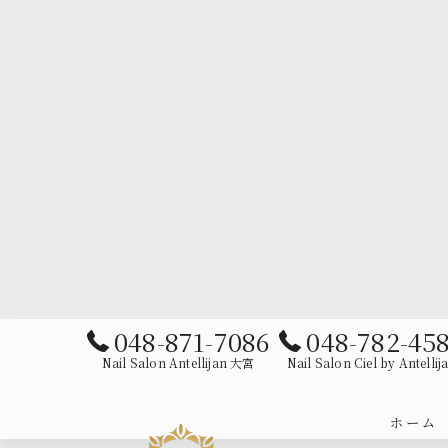
048-871-7086
048-782-45
Nail Salon Antellijan 大宮
Nail Salon Ciel by Antellij
ホーム