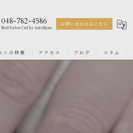
048-782-4586
お問い合わせはこちら
Nail Salon Ciel by Antellijan
ロンの特徴
アクセス
ブログ
コラム
ェル
Nail Salon Antellijan 大宮
ル
Nail Salon Ciel By Antellijan
ンス
イン
ダル