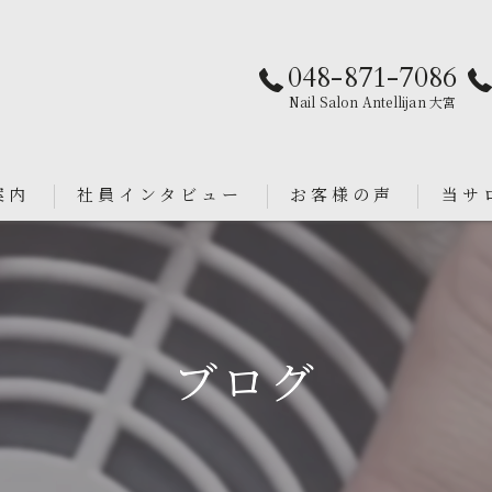
048-871-7086
Nail Salon Antellijan 大宮
案内
社員インタビュー
お客様の声
当サ
パラジ
an
シンプ
ブログ
ニュア
フィル
ブライ