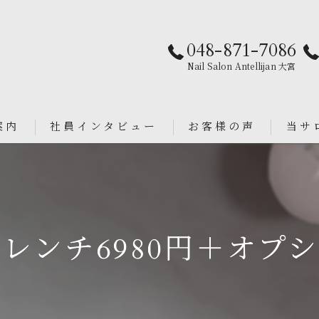
048-871-7086
Nail Salon Antellijan 大宮
案内
社員インタビュー
お客様の声
当サ
パラジ
an
シンプ
レンチ6980円＋オプシ
ニュア
フィル
ブライ