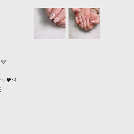
🩷
♥️🫧
笑