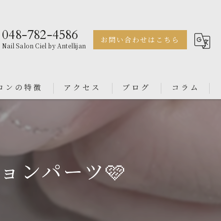
048-782-4586
お問い合わせはこちら
Nail Salon Ciel by Antellijan
ロンの特徴
アクセス
ブログ
コラム
ェル
Nail Salon Antellijan 大宮
ル
Nail Salon Ciel By Antellijan
ョンパーツ🩷
ンス
イン
ダル