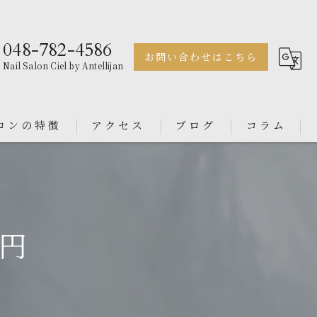
048-782-4586
お問い合わせはこちら
Nail Salon Ciel by Antellijan
ロンの特徴
アクセス
ブログ
コラム
ェル
Nail Salon Antellijan 大宮
ル
Nail Salon Ciel By Antellijan
0円
ンス
イン
ダル