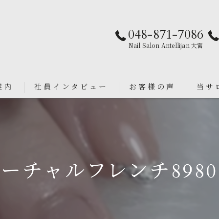
048-871-7086
Nail Salon Antellijan 大宮
案内
社員インタビュー
お客様の声
当サ
パラジ
an
シンプ
ーチャルフレンチ898
ニュア
フィル
ブライ