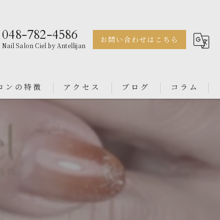
048-782-4586
お問い合わせはこちら
Nail Salon Ciel by Antellijan
ロンの特徴
アクセス
ブログ
コラム
ェル
Nail Salon Antellijan 大宮
ル
Nail Salon Ciel By Antellijan
ンス
イン
ダル