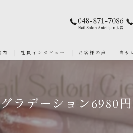
048-871-7086
Nail Salon Antellijan 大宮
案内
社員インタビュー
お客様の声
当サ
パラジ
an
シンプ
グラデーション6980円
ニュア
フィル
ブライ