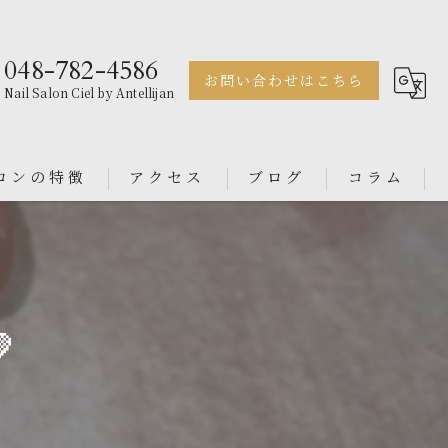
048-782-4586
お問い合わせはこちら
Nail Salon Ciel by Antellijan
ロンの特徴
アクセス
ブログ
コラム
ェル
Nail Salon Antellijan 大宮
ル
Nail Salon Ciel By Antellijan

ンス
イン
ダル