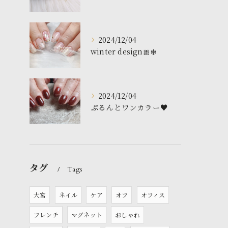
2024/12/04
winter design🎀❄️
2024/12/04
ぷるんとワンカラー♥️
タグ
Tags
大宮
ネイル
ケア
オフ
オフィス
フレンチ
マグネット
おしゃれ