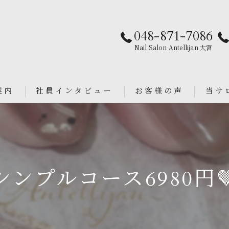
048-871-7086
Nail Salon Antellijan 大宮
案内
社員インタビュー
お客様の声
当サ
パラジ
an
シンプ
シンプルコース6980円
ニュア
フィル
ブライ