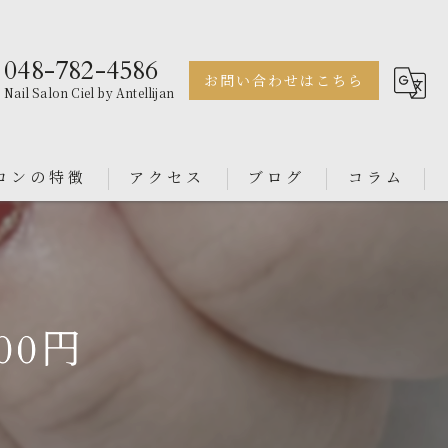
048-782-4586
お問い合わせはこちら
Nail Salon Ciel by Antellijan
ロンの特徴
アクセス
ブログ
コラム
ェル
Nail Salon Antellijan 大宮
ル
Nail Salon Ciel By Antellijan
00円
ンス
イン
ダル