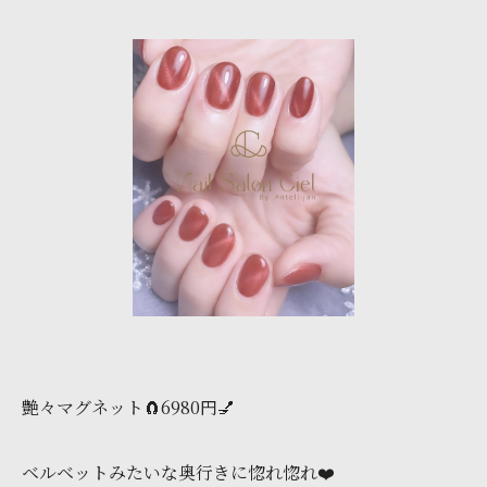
艶々マグネット🧲6980円💅
ベルベットみたいな奥行きに惚れ惚れ❤️