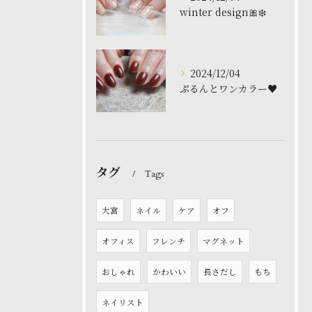
winter design🎀❄️
2024/12/04
ぷるんとワンカラー♥️
タグ
Tags
大宮
ネイル
ケア
オフ
オフィス
フレンチ
マグネット
おしゃれ
かわいい
長さだし
もち
ネイリスト