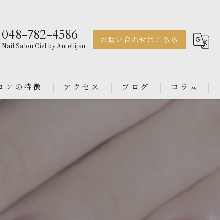
048-782-4586
お問い合わせはこちら
Nail Salon Ciel by Antellijan
ロンの特徴
アクセス
ブログ
コラム
ェル
Nail Salon Antellijan 大宮
ル
Nail Salon Ciel By Antellijan
円
ンス
イン
ダル