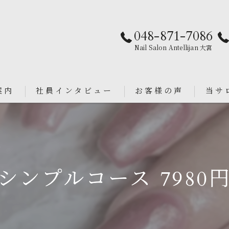
048-871-7086
Nail Salon Antellijan 大宮
案内
社員インタビュー
お客様の声
当サ
パラジ
an
シンプ
シンプルコース 7980
ニュア
フィル
ブライ