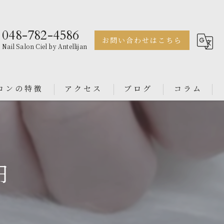
048-782-4586
お問い合わせはこちら
Nail Salon Ciel by Antellijan
ロンの特徴
アクセス
ブログ
コラム
ェル
Nail Salon Antellijan 大宮
ル
Nail Salon Ciel By Antellijan
円
ンス
イン
ダル