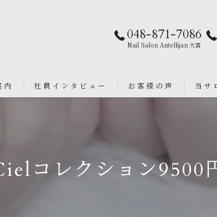
048-871-7086
Nail Salon Antellijan 大宮
案内
社員インタビュー
お客様の声
当サ
パラジ
an
シンプ
Cielコレクション9500
ニュア
フィル
ブライ