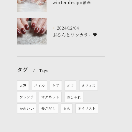
winter design🎀❄️
2024/12/04
ぷるんとワンカラー♥️
タグ
Tags
大宮
ネイル
ケア
オフ
オフィス
フレンチ
マグネット
おしゃれ
かわいい
長さだし
もち
ネイリスト