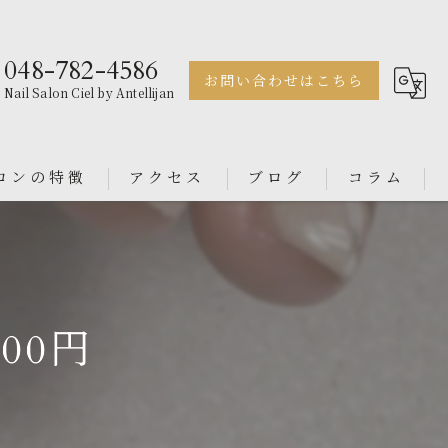
048-782-4586
お問い合わせはこちら
Nail Salon Ciel by Antellijan
ロンの特徴
アクセス
ブログ
コラム
ェル
Nail Salon Antellijan 大宮
ル
Nail Salon Ciel By Antellijan
00円
ンス
イン
ダル