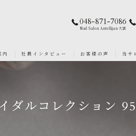
048-871-7086
Nail Salon Antellijan 大宮
案内
社員インタビュー
お客様の声
当サ
パラジ
an
シンプ
イダルコレクション 95
ニュア
フィル
ブライ