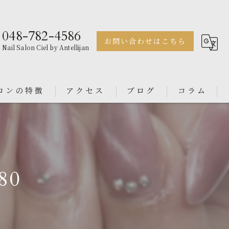
048-782-4586
お問い合わせはこちら
Nail Salon Ciel by Antellijan
ロンの特徴
アクセス
ブログ
コラム
ェル
Nail Salon Antellijan 大宮
ル
Nail Salon Ciel By Antellijan
80
ンス
イン
ダル