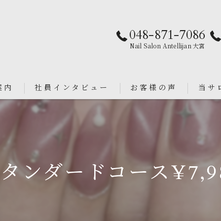
048-871-7086
Nail Salon Antellijan 大宮
案内
社員インタビュー
お客様の声
当サ
パラジ
an
シンプ
タンダードコース¥7,9
ニュア
フィル
ブライ