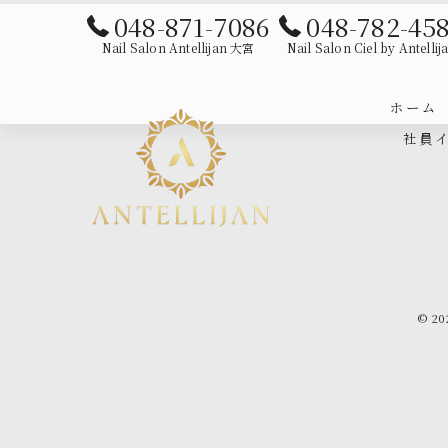
048-871-7086
048-782-45
Nail Salon Antellijan 大宮
Nail Salon Ciel by Antellij
ホーム
社員
© 2