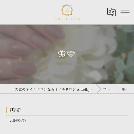
🦋🩷
大宮のネイルサロンならネイルサロン Antellijan 大宮
ブログ
🦋🩷
🦋🩷
2024/04/17