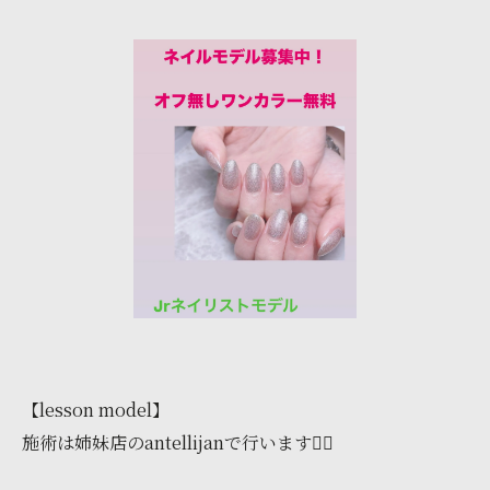
【lesson model】
施術は姉妹店のantellijanで行います🙇‍♀️