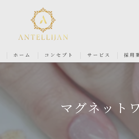
ホーム
コンセプト
サービス
採用
Nail Salon Antellijan 大宮
Nail Salon Ciel By Antellij
マグネットワ