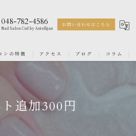
048-782-4586
お問い合わせはこちら
Nail Salon Ciel by Antellijan
ロンの特徴
アクセス
ブログ
コラム
ェル
Nail Salon Antellijan 大宮
ル
Nail Salon Ciel By Antellijan
ト追加300円
ンス
イン
ダル