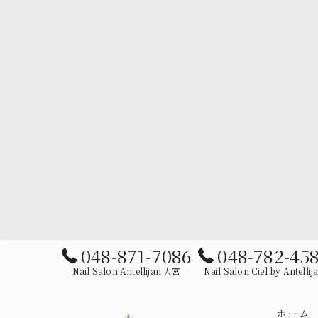
048-871-7086
048-782-45
Nail Salon Antellijan 大宮
Nail Salon Ciel by Antellij
ホーム