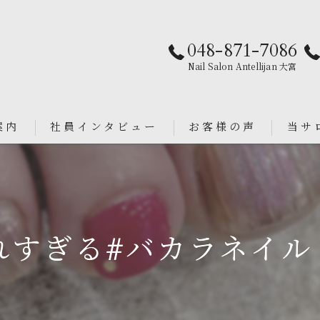
048-871-7086
Nail Salon Antellijan 大宮
案内
社員インタビュー
お客様の声
当サ
パラジ
an
シンプ
すぎる#バカラネイル 
ニュア
フィル
ブライ