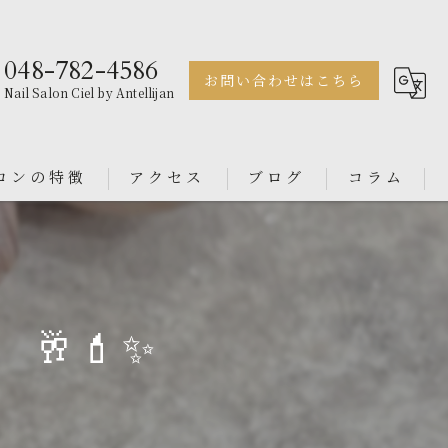
048-782-4586
お問い合わせはこちら
Nail Salon Ciel by Antellijan
ロンの特徴
アクセス
ブログ
コラム
ェル
Nail Salon Antellijan 大宮
ル
Nail Salon Ciel By Antellijan
🥂💄✨
ンス
イン
ダル