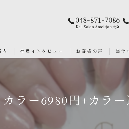
048-871-7086
Nail Salon Antellijan 大宮
案内
社員インタビュー
お客様の声
当サ
パラジ
an
シンプ
カラー6980円+カラ
ニュア
フィル
ブライ