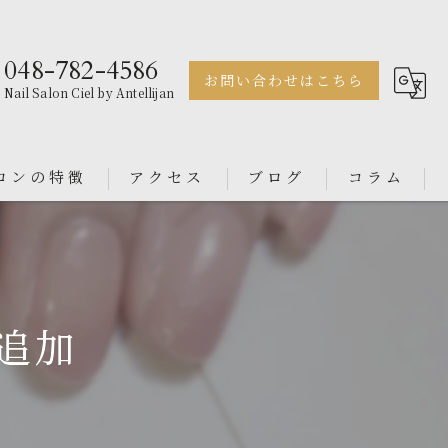
048-782-4586
お問い合わせはこちら
Nail Salon Ciel by Antellijan
ロンの特徴
アクセス
ブログ
コラム
ェル
Nail Salon Antellijan 大宮
ル
Nail Salon Ciel By Antellijan
ー追加
ンス
イン
ダル